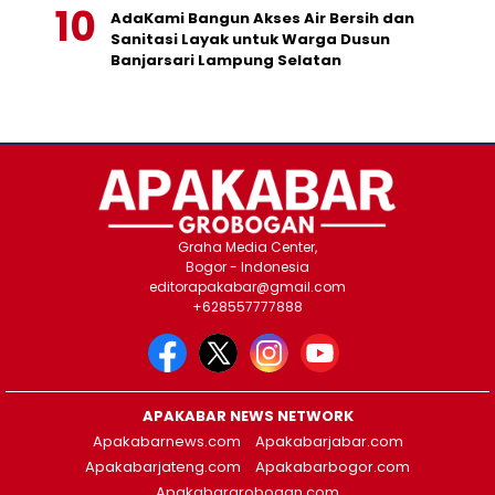
AdaKami Bangun Akses Air Bersih dan
Sanitasi Layak untuk Warga Dusun
Banjarsari Lampung Selatan
Graha Media Center,
Bogor - Indonesia
editorapakabar@gmail.com
+628557777888
APAKABAR NEWS NETWORK
Apakabarnews.com
Apakabarjabar.com
Apakabarjateng.com
Apakabarbogor.com
Apakabargrobogan.com