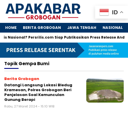
ID
HOME
BERITA GROBOGAN
JAWA TENGAH
NASIONAL
is Nasional? Persrilis.com Siap Publikasikan Press Release Anda!
Topik
Gempa Bumi
Berita Grobogan
Datangi Langsung Lokasi Bledug
Kramesan, Polres Grobogan Beri
Penjelasan Soal Kemunculan
Gunung Berapi
Rabu, 27 Maret 2024 - 15:10 WIB