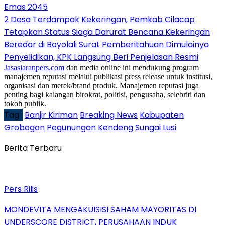
Emas 2045
2 Desa Terdampak Kekeringan, Pemkab Cilacap
Tetapkan Status Siaga Darurat Bencana Kekeringan
Beredar di Boyolali Surat Pemberitahuan Dimulainya
Penyelidikan, KPK Langsung Beri Penjelasan Resmi
Jasasiaranpers.com
dan media online ini mendukung program
manajemen reputasi melalui publikasi press release untuk institusi,
organisasi dan merek/brand produk. Manajemen reputasi juga
penting bagi kalangan birokrat, politisi, pengusaha, selebriti dan
tokoh publik.
Tag :
Banjir Kiriman
Breaking News
Kabupaten
Grobogan
Pegunungan Kendeng
Sungai Lusi
Berita Terbaru
Pers Rilis
MONDEVITA MENGAKUISISI SAHAM MAYORITAS DI
UNDERSCORE DISTRICT, PERUSAHAAN INDUK