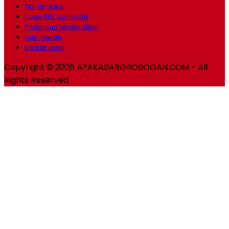
Tim Redaksi
Kode Etik Jurnalistik
Pedoman Media Siber
Hak Jawab
Kontak Iklan
Copyright © 2026 APAKABARGROBOGAN.COM - All
Rights Reserved