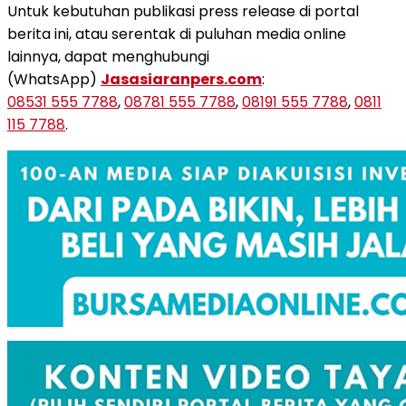
Untuk kebutuhan publikasi press release di portal
berita ini, atau serentak di puluhan media online
lainnya, dapat menghubungi
(WhatsApp)
Jasasiaranpers.com
:
08531 555 7788
,
08781 555 7788
,
08191 555 7788
,
0811
115 7788
.