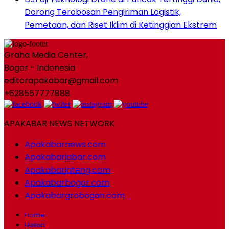
Dorong Terobosan Pengiriman Logistik,
Pemetaan, dan Riset Iklim di Ketinggian Ekstrem
Graha Media Center,
Bogor - Indonesia
editorapakabar@gmail.com
+628557777888
APAKABAR NEWS NETWORK
Apakabarnews.com
Apakabarjabar.com
Apakabarjateng.com
Apakabarbogor.com
Apakabargrobogan.com
Home
Histori