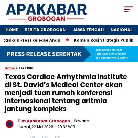
HOME
BERITA GROBOGAN
JAWA TENGAH
NASIONAL
kan Press Release Anda!
Komunikasi Strategis Publikasi Pre
/
Home
Pers Rilis
Texas Cardiac Arrhythmia Institute
di St. David’s Medical Center akan
menjadi tuan rumah konferensi
internasional tentang aritmia
jantung kompleks
Tim Apakabar Grobogan
- Pewarta
Jumat, 22 Mei 2026 - 20:32 WIB