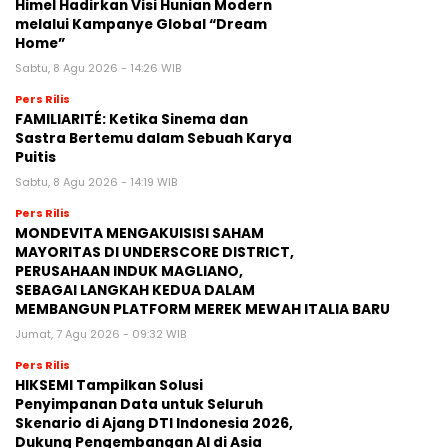
Himel Hadirkan Visi Hunian Modern
melalui Kampanye Global “Dream
Home”
Sabtu, 8 Agu 2026 - 14:26 WIB
Pers Rilis
FAMILIARITÉ: Ketika Sinema dan
Sastra Bertemu dalam Sebuah Karya
Puitis
Sabtu, 8 Agu 2026 - 14:19 WIB
Pers Rilis
MONDEVITA MENGAKUISISI SAHAM
MAYORITAS DI UNDERSCORE DISTRICT,
PERUSAHAAN INDUK MAGLIANO,
SEBAGAI LANGKAH KEDUA DALAM
MEMBANGUN PLATFORM MEREK MEWAH ITALIA BARU
Jumat, 7 Agu 2026 - 09:32 WIB
Pers Rilis
HIKSEMI Tampilkan Solusi
Penyimpanan Data untuk Seluruh
Skenario di Ajang DTI Indonesia 2026,
Dukung Pengembangan AI di Asia