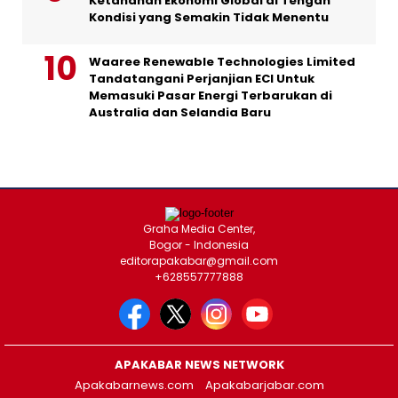
Ketahanan Ekonomi Global di Tengah
Kondisi yang Semakin Tidak Menentu
Waaree Renewable Technologies Limited
Tandatangani Perjanjian ECI Untuk
Memasuki Pasar Energi Terbarukan di
Australia dan Selandia Baru
Graha Media Center,
Bogor - Indonesia
editorapakabar@gmail.com
+628557777888
APAKABAR NEWS NETWORK
Apakabarnews.com
Apakabarjabar.com