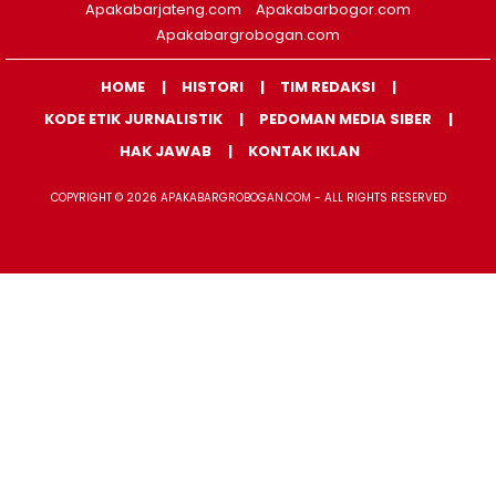
Apakabarjateng.com
Apakabarbogor.com
Apakabargrobogan.com
HOME
HISTORI
TIM REDAKSI
KODE ETIK JURNALISTIK
PEDOMAN MEDIA SIBER
HAK JAWAB
KONTAK IKLAN
COPYRIGHT © 2026 APAKABARGROBOGAN.COM - ALL RIGHTS RESERVED