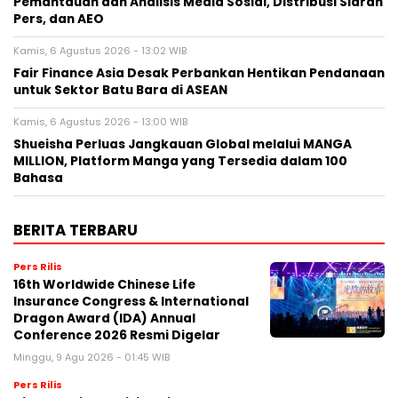
Pemantauan dan Analisis Media Sosial, Distribusi Siaran
Pers, dan AEO
Kamis, 6 Agustus 2026 - 13:02 WIB
Fair Finance Asia Desak Perbankan Hentikan Pendanaan
untuk Sektor Batu Bara di ASEAN
Kamis, 6 Agustus 2026 - 13:00 WIB
Shueisha Perluas Jangkauan Global melalui MANGA
MILLION, Platform Manga yang Tersedia dalam 100
Bahasa
BERITA TERBARU
Pers Rilis
16th Worldwide Chinese Life
Insurance Congress & International
Dragon Award (IDA) Annual
Conference 2026 Resmi Digelar
Minggu, 9 Agu 2026 - 01:45 WIB
Pers Rilis