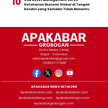
Ketahanan Ekonomi Global di Tengah
Kondisi yang Semakin Tidak Menentu
Graha Media Center,
Bogor - Indonesia
editorapakabar@gmail.com
+628557777888
APAKABAR NEWS NETWORK
Apakabarnews.com
Apakabarjabar.com
Apakabarjateng.com
Apakabarbogor.com
Apakabargrobogan.com