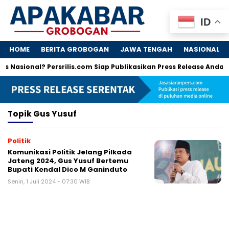
ID
HOME
BERITA GROBOGAN
JAWA TENGAH
NASIONAL
s Nasional? Persrilis.com Siap Publikasikan Press Release Anda!
Topik
Gus Yusuf
Politik
Komunikasi Politik Jelang Pilkada
Jateng 2024, Gus Yusuf Bertemu
Bupati Kendal Dico M Ganinduto
Senin, 1 Juli 2024 - 07:30 WIB