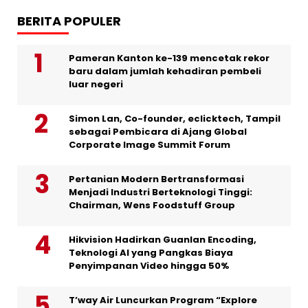
BERITA POPULER
Pameran Kanton ke-139 mencetak rekor
baru dalam jumlah kehadiran pembeli
luar negeri
Simon Lan, Co-founder, eclicktech, Tampil
sebagai Pembicara di Ajang Global
Corporate Image Summit Forum
Pertanian Modern Bertransformasi
Menjadi Industri Berteknologi Tinggi:
Chairman, Wens Foodstuff Group
Hikvision Hadirkan Guanlan Encoding,
Teknologi AI yang Pangkas Biaya
Penyimpanan Video hingga 50%
T’way Air Luncurkan Program “Explore