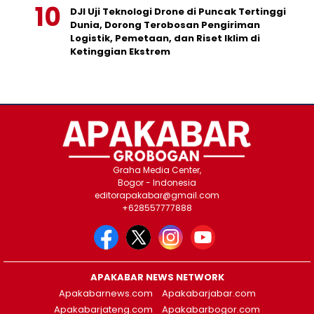
DJI Uji Teknologi Drone di Puncak Tertinggi
Dunia, Dorong Terobosan Pengiriman
Logistik, Pemetaan, dan Riset Iklim di
Ketinggian Ekstrem
Graha Media Center,
Bogor - Indonesia
editorapakabar@gmail.com
+628557777888
APAKABAR NEWS NETWORK
Apakabarnews.com
Apakabarjabar.com
Apakabarjateng.com
Apakabarbogor.com