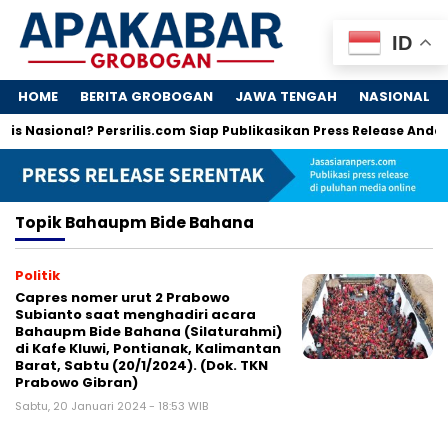
ID
HOME
BERITA GROBOGAN
JAWA TENGAH
NASIONAL
is Nasional? Persrilis.com Siap Publikasikan Press Release Anda!
Topik
Bahaupm Bide Bahana
Politik
Capres nomer urut 2 Prabowo
Subianto saat menghadiri acara
Bahaupm Bide Bahana (Silaturahmi)
di Kafe Kluwi, Pontianak, Kalimantan
Barat, Sabtu (20/1/2024). (Dok. TKN
Prabowo Gibran)
Sabtu, 20 Januari 2024 - 18:53 WIB