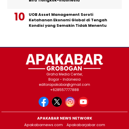
Biru Tiongkok-Indonesia
UOB Asset Management Soroti
Ketahanan Ekonomi Global di Tengah
Kondisi yang Semakin Tidak Menentu
Graha Media Center,
Bogor - Indonesia
editorapakabar@gmail.com
+628557777888
APAKABAR NEWS NETWORK
Apakabarnews.com
Apakabarjabar.com