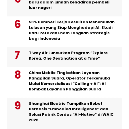
baru dalam jumlah kehadiran pembeli
luar negeri
53% Pemberi Kerja Kesulitan Menemukan
Lulusan yang Siap Menghadapi AI. Studi
Baru Petakan Enam Langkah Strategis
bagi Indonesia
T’way Air Luncurkan Program “Explore
Korea, One Destination at a Time”
China Mobile Tingkatkan Layanan
Panggilan Suara, Operator Terkemuka
Mulai Komersialisasi “Calling + AI”: AI
Rombak Layanan Panggilan Suara
Shanghai Electric Tampilkan Robot
Berbasis “Embodied Intelligence” dan
Solusi Pabrik Cerdas “AI-Native” di WAIC
2026