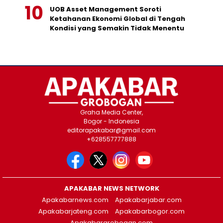
UOB Asset Management Soroti
Ketahanan Ekonomi Global di Tengah
Kondisi yang Semakin Tidak Menentu
Graha Media Center,
Bogor - Indonesia
editorapakabar@gmail.com
+628557777888
APAKABAR NEWS NETWORK
Apakabarnews.com
Apakabarjabar.com
Apakabarjateng.com
Apakabarbogor.com
Apakabargrobogan.com