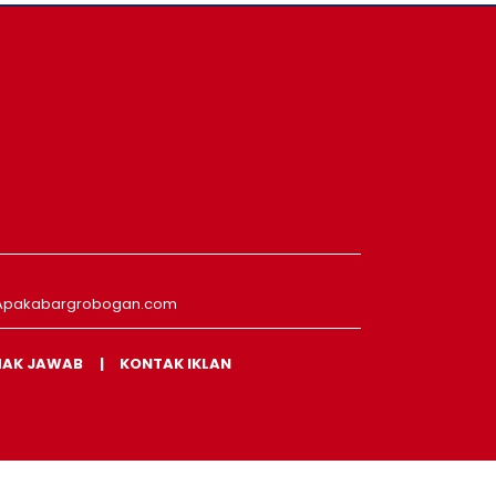
Apakabargrobogan.com
HAK JAWAB
KONTAK IKLAN