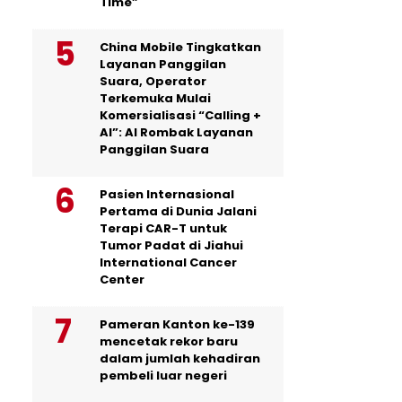
Time”
China Mobile Tingkatkan
Layanan Panggilan
Suara, Operator
Terkemuka Mulai
Komersialisasi “Calling +
AI”: AI Rombak Layanan
Panggilan Suara
Pasien Internasional
Pertama di Dunia Jalani
Terapi CAR-T untuk
Tumor Padat di Jiahui
International Cancer
Center
Pameran Kanton ke-139
mencetak rekor baru
dalam jumlah kehadiran
pembeli luar negeri