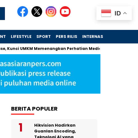
ID
ENT
LIFESTYLE
SPORT
PERS RILIS
INTERNASIONAL
se, Kunci UMKM Memenangkan Perhatian Media dan Pasar
Kebe
BERITA POPULER
Hikvision Hadirkan
Guanlan Encoding,
Teknologi AI yang