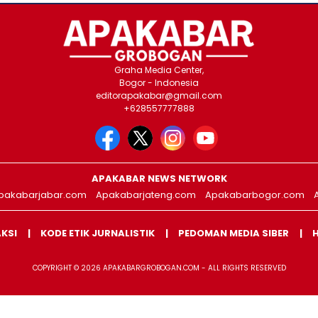
Graha Media Center,
Bogor - Indonesia
editorapakabar@gmail.com
+628557777888
APAKABAR NEWS NETWORK
pakabarjabar.com
Apakabarjateng.com
Apakabarbogor.com
AKSI
KODE ETIK JURNALISTIK
PEDOMAN MEDIA SIBER
COPYRIGHT © 2026 APAKABARGROBOGAN.COM - ALL RIGHTS RESERVED