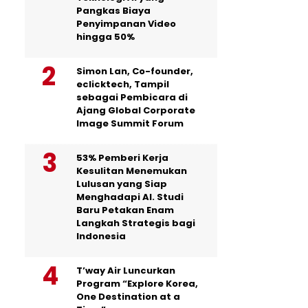
Pangkas Biaya
Penyimpanan Video
hingga 50%
Simon Lan, Co-founder,
eclicktech, Tampil
sebagai Pembicara di
Ajang Global Corporate
Image Summit Forum
53% Pemberi Kerja
Kesulitan Menemukan
Lulusan yang Siap
Menghadapi AI. Studi
Baru Petakan Enam
Langkah Strategis bagi
Indonesia
T’way Air Luncurkan
Program “Explore Korea,
One Destination at a