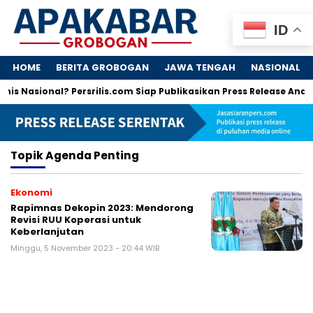
ID
HOME
BERITA GROBOGAN
JAWA TENGAH
NASIONAL
is Nasional? Persrilis.com Siap Publikasikan Press Release Anda!
Topik
Agenda Penting
Ekonomi
Rapimnas Dekopin 2023: Mendorong
Revisi RUU Koperasi untuk
Keberlanjutan
Minggu, 5 November 2023 - 20:44 WIB