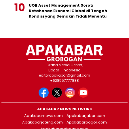
UOB Asset Management Soroti
Ketahanan Ekonomi Global di Tengah
Kondisi yang Semakin Tidak Menentu
Graha Media Center,
Bogor - Indonesia
editorapakabar@gmail.com
+628557777888
APAKABAR NEWS NETWORK
Apakabarnews.com
Apakabarjabar.com
Apakabarjateng.com
Apakabarbogor.com
Apakabargrobogan.com