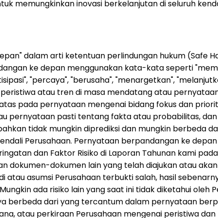
untuk memungkinkan inovasi berkelanjutan di seluruh ken
depan" dalam arti ketentuan perlindungan hukum (Safe Ha
ndangan ke depan menggunakan kata-kata seperti "mem
sipasi", "percaya", "berusaha", "menargetkan", "melanjutka
eristiwa atau tren di masa mendatang atau pernyataan
atas pada pernyataan mengenai bidang fokus dan prior
au pernyataan pasti tentang fakta atau probabilitas, da
 bahkan tidak mungkin diprediksi dan mungkin berbeda d
endali Perusahaan. Pernyataan berpandangan ke depan in
ngatan dan Faktor Risiko di Laporan Tahunan kami pada 
dan dokumen-dokumen lain yang telah diajukan atau akan
rjadi atau asumsi Perusahaan terbukti salah, hasil sebena
ngkin ada risiko lain yang saat ini tidak diketahui oleh
a berbeda dari yang tercantum dalam pernyataan berpan
, atau perkiraan Perusahaan mengenai peristiwa dan pa