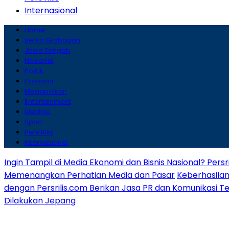
Internasional
Home
Berita Grobogan
Jawa Tengah
Nasional
Politik
Ekonomi
Megapolitan
Entertainment
Lifestyle
Sport
Pers Rilis
Internasional
Ingin Tampil di Media Ekonomi dan Bisnis Nasional? Persr
Memenangkan Perhatian Media dan Pasar
Keberhasilan
dengan Persrilis.com Berikan Jasa PR dan Komunikasi T
Dilakukan Jepang