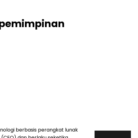
 Kepemimpinan
nologi berbasis perangkat lunak
 (CEO) dan berlaku seketika.