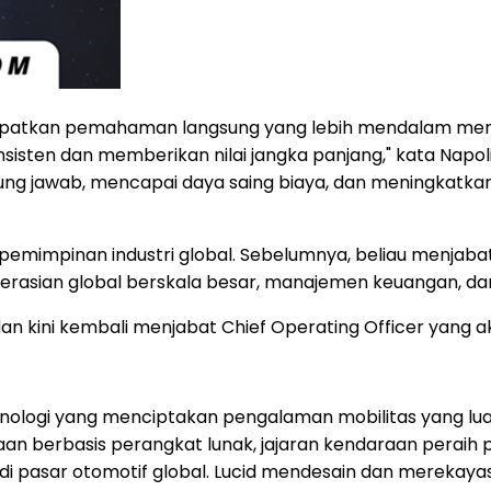
atkan pemahaman langsung yang lebih mendalam mengen
ten dan memberikan nilai jangka panjang," kata Napoli
ng jawab, mencapai daya saing biaya, dan meningkatkan
mimpinan industri global. Sebelumnya, beliau menjabat 
asian global berskala besar, manajemen keuangan, dan b
 kini kembali menjabat Chief Operating Officer yang a
nologi yang menciptakan pengalaman mobilitas yang luar
araan berbasis perangkat lunak, jajaran kendaraan pera
 pasar otomotif global. Lucid mendesain dan merekayasa 