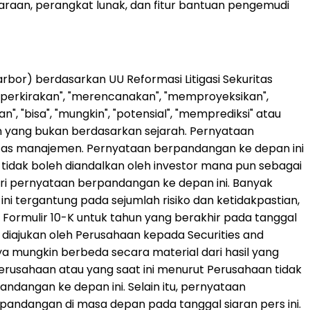
daraan, perangkat lunak, dan fitur bantuan pengemudi
rbor) berdasarkan UU Reformasi Litigasi Sekuritas
perkirakan", "merencanakan", "memproyeksikan",
n", "bisa", "mungkin", "potensial", "memprediksi" atau
 yang bukan berdasarkan sejarah. Pernyataan
itas manajemen. Pernyataan berpandangan ke depan ini
n tidak boleh diandalkan oleh investor mana pun sebagai
ari pernyataan berpandangan ke depan ini. Banyak
i tergantung pada sejumlah risiko dan ketidakpastian,
Formulir 10-K untuk tahun yang berakhir pada tanggal
 diajukan oleh Perusahaan kepada Securities and
rnya mungkin berbeda secara material dari hasil yang
 Perusahaan atau yang saat ini menurut Perusahaan tidak
dangan ke depan ini. Selain itu, pernyataan
ndangan di masa depan pada tanggal siaran pers ini.