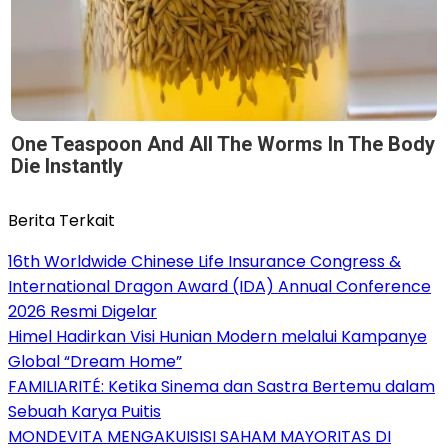
One Teaspoon And All The Worms In The Body
Die Instantly
Berita Terkait
16th Worldwide Chinese Life Insurance Congress &
International Dragon Award (IDA) Annual Conference
2026 Resmi Digelar
Himel Hadirkan Visi Hunian Modern melalui Kampanye
Global “Dream Home”
FAMILIARITÉ: Ketika Sinema dan Sastra Bertemu dalam
Sebuah Karya Puitis
MONDEVITA MENGAKUISISI SAHAM MAYORITAS DI