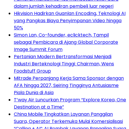
dalam jumlah kehadiran pembeli luar negeri
Hikvision Hadirkan Guanlan Encoding, Teknologi AI
yang Pangkas Biaya Penyimpanan Video hingga
50%
Simon Lan, Co-founder, eclicktech, Tampil
sebagai Pembicara di Ajang Global Corporate
Image Summit Forum
Pertanian Modern Bertransformasi Menjadi
Industri Berteknologi Tinggi: Chairman, Wens
Foodstuff Group
Mitrade Perpanjang Kerja Sama Sponsor dengan
AFA hingga 2027, Seiring Tingginya Antusiasme
Piala Dunia di Asia
T’way Air Luncurkan Program “Explore Korea, One
Destination at a Time”
China Mobile Tingkatkan Layanan Panggilan
Suara, Operator Terkemuka Mulai Komersialisasi
“Calling + AI”: AI Rombak Layanan Panggilan Suara