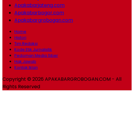
Apakabarjateng.com
Apakabarbogor.com
Apakabargrobogan.com
Home
Histori
Tim Redaksi
Kode Etik Jurnalistik
Pedoman Media Siber
Hak Jawab
Kontak Iklan
Copyright © 2026 APAKABARGROBOGAN.COM - All
Rights Reserved