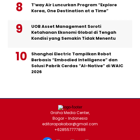
T’way Air Luncurkan Program “Explore
Korea, One Destination at a Time”
UOB Asset Management Soroti
Ketahanan Ekonomi Global di Tengah
Kondisi yang Semakin Tidak Menentu
Shanghai Electric Tampilkan Robot
Berbasis “Embodied Intelligence” dan
Solusi Pabrik Cerdas “AI-Native” di WAIC
2026
Graha Media Center,
Bogor - Indonesia
editorapakabar@gmail.com
+628557777888