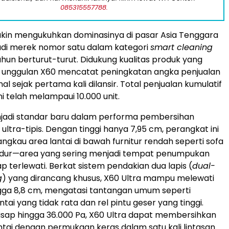
085315557788.
in mengukuhkan dominasinya di pasar Asia Tenggara
di merek nomor satu dalam kategori
smart cleaning
ahun berturut-turut. Didukung kualitas produk yang
ri unggulan X60 mencatat peningkatan angka penjualan
nal sejak pertama kali dilansir. Total penjualan kumulatif
i telah melampaui 10.000 unit.
njadi standar baru dalam performa pembersihan
 ultra-tipis. Dengan tinggi hanya 7,95 cm, perangkat ini
kau area lantai di bawah furnitur rendah seperti sofa
idur—area yang sering menjadi tempat penumpukan
p terlewati. Berkat sistem pendakian dua lapis (
dual-
g
) yang dirancang khusus, X60 Ultra mampu melewati
gga 8,8 cm, mengatasi tantangan umum seperti
ai yang tidak rata dan rel pintu geser yang tinggi.
 isap hingga 36.000 Pa, X60 Ultra dapat membersihkan
ntai dengan permukaan keras dalam satu kali lintasan.