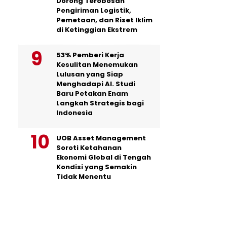
Dorong Terobosan
Pengiriman Logistik,
Pemetaan, dan Riset Iklim
di Ketinggian Ekstrem
53% Pemberi Kerja
Kesulitan Menemukan
Lulusan yang Siap
Menghadapi AI. Studi
Baru Petakan Enam
Langkah Strategis bagi
Indonesia
UOB Asset Management
Soroti Ketahanan
Ekonomi Global di Tengah
Kondisi yang Semakin
Tidak Menentu