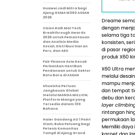
Huawei Jadi Mitra bagi
Ajang GSMA M360 ASEAN
2026
Dreame semak
dengan menja
Cision Raih MarTech
Breakthrough Awards
selama tiga t
2026 untuk Pemantauan
konsisten, se
dan Analisis Media
Sosial, Distribusi Siaran
di pasar regio
Pers, dan AEO
produk X60 kin
Fair Finance Asia Desak
Perbankan Hentikan
X60 Ultra me
Pendanaan untuk Sektor
Batu Bara di ASEAN
melalui desain
mampu menjang
Shueisha Perluas
dan tempat t
Jangkauan Global
melalui MANGA MILLION,
debu dan kera
Platform Manga yang
Tersedia dalam 100
layer climbin
Bahasa
rintangan hin
permukaan lant
Haier Gandeng AO 1 Point
Slam, Buka Peluang bagi
Memiliki daya
Petenis Komunitas
Tampil di Ajang Grand
karpet dan la