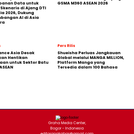
panan Data untuk
GSMA M360 ASEAN 2026
 Skenario di Ajang DTI
ia 2026, Dukung
angan AI di Asia
ra
s
Pers Rilis
nance Asia Desak
Shueisha Perluas Jangkauan
kan Hentikan
Global melalui MANGA MILLION,
an untuk Sektor Batu
Platform Manga yang
 ASEAN
Tersedia dalam 100 Bahasa
Graha Media Center,
Bogor - Indonesia
editorapakabar@gmail.com