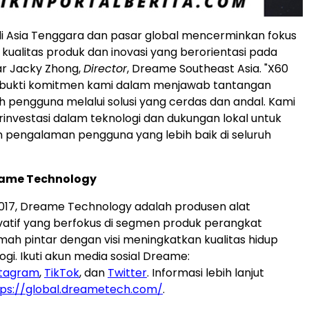
i Asia Tenggara dan pasar global mencerminkan fokus
ualitas produk dan inovasi yang berorientasi pada
ar Jacky Zhong,
Director
, Dreame Southeast Asia. "X60
i bukti komitmen kami dalam menjawab tantangan
h pengguna melalui solusi yang cerdas dan andal. Kami
rinvestasi dalam teknologi dan dukungan lokal untuk
 pengalaman pengguna yang lebih baik di seluruh
ame Technology
2017, Dreame Technology adalah produsen alat
ovatif yang berfokus di segmen produk perangkat
ah pintar dengan visi meningkatkan kualitas hidup
ogi. Ikuti akun media sosial Dreame:
stagram
,
TikTok
, dan
Twitter
. Informasi lebih lanjut
tps://global.dreametech.com/
.