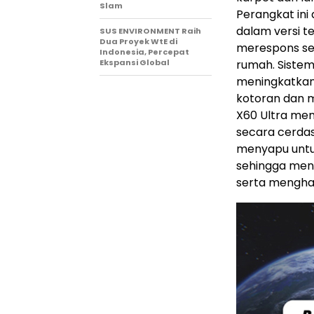
Slam
Perangkat ini 
dalam versi t
SUS ENVIRONMENT Raih
Dua Proyek WtE di
merespons se
Indonesia, Percepat
Ekspansi Global
rumah. Sistem
meningkatkan 
kotoran dan m
X60 Ultra men
secara cerda
menyapu untu
sehingga men
serta menghas