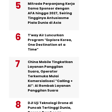
Mitrade Perpanjang Kerja
Sama Sponsor dengan
AFA hingga 2027, Seiring
Tingginya Antusiasme
Piala Dunia di Asia
T’way Air Luncurkan
Program “Explore Korea,
One Destination at a
Time”
China Mobile Tingkatkan
Layanan Panggilan
Suara, Operator
Terkemuka Mulai
Komersialisasi “Calling +
AI”: AI Rombak Layanan
Panggilan Suara
DJI Uji Teknologi Drone di
Puncak Tertinggi Dunia,