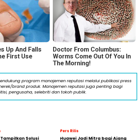
s Up And Falls
Doctor From Columbus:
he First Use
Worms Come Out Of You In
The Morning!
mendukung program manajemen reputasi melalui publikasi press
n merek/brand produk. Manajemen reputasi juga penting bagi
itisi, pengusaha, selebriti dan tokoh publik.
s
Pers Rilis
 Tampilkan Solusi
Huawei Jadi Mitra bagi Ajang