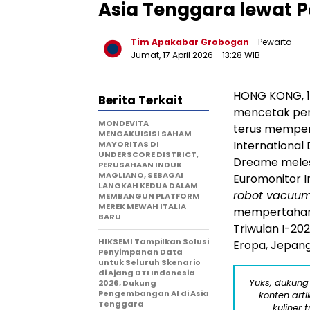
Asia Tenggara lewat P
Tim Apakabar Grobogan
- Pewarta
Jumat, 17 April 2026 - 13:28 WIB
HONG KONG, 1
Berita Terkait
mencetak per
MONDEVITA
terus memper
MENGAKUISISI SAHAM
International
MAYORITAS DI
UNDERSCORE DISTRICT,
Dreame melesa
PERUSAHAAN INDUK
MAGLIANO, SEBAGAI
Euromonitor 
LANGKAH KEDUA DALAM
robot vacuu
MEMBANGUN PLATFORM
MEREK MEWAH ITALIA
mempertahan
BARU
Triwulan I-20
HIKSEMI Tampilkan Solusi
Eropa, Jepang,
Penyimpanan Data
untuk Seluruh Skenario
di Ajang DTI Indonesia
Yuks, dukung
2026, Dukung
Pengembangan AI di Asia
konten arti
Tenggara
kuliner 