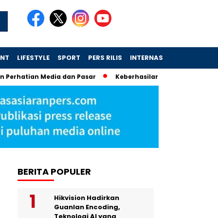
ENT
LIFESTYLE
SPORT
PERS RILIS
INTERNASIONAL
atian Media dan Pasar
Keberhasilan Koperasi Desa Merah Pu
BERITA POPULER
Hikvision Hadirkan
Guanlan Encoding,
Teknologi AI yang