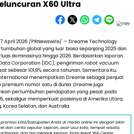
eluncuran X60 Ultra
7 April 2026 /PRNewswire/ — Dreame Technology
tumbuhan global yang luar biasa sepanjang 2025 dan
luas dominasinya hingga 2026. Berdasarkan laporan
 Data Corporation (IDC), pengiriman
robot vacuum
t sebesar 101,9% secara tahunan. Sementara itu,
International menempatkan Dreame sebagai penjual
m
premium nomor satu di dunia. Dreame juga
kan pertumbuhan pendapatan yang pesat pada
26, sekaligus memperkuat posisinya di Amerika Utara,
 Korea Selatan, dan Australia.
 promosi kota/kabupaten Anda di media online ini dengan bikin
kel dan cerita seputar sejarah, asal-usul kota, tempat wisata,
tradisional, dan hal menarik lainnya. Kirim lewat WA Center: