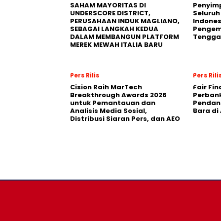
SAHAM MAYORITAS DI
Penyim
UNDERSCORE DISTRICT,
Seluruh
PERUSAHAAN INDUK MAGLIANO,
Indones
SEBAGAI LANGKAH KEDUA
Pengemb
DALAM MEMBANGUN PLATFORM
Tengga
MEREK MEWAH ITALIA BARU
Pers Rilis
Pers Rili
Cision Raih MarTech
Fair Fi
Breakthrough Awards 2026
Perban
untuk Pemantauan dan
Pendana
Analisis Media Sosial,
Bara di
Distribusi Siaran Pers, dan AEO