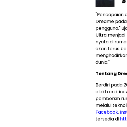
"Pencapaian d
Dreame pada k
pengguna," uj
Ultra menjad
nyata di ruma
akan terus be
menghadirkan
dunia."
Tentang Dre
Berdiri pada 
elektronik in
pembersih rum
melalui teknol
Facebook
,
In
tersedia di
ht