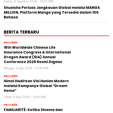
Kamis, 6 Agustus 2026 - 13:00 WIB
Shueisha Perluas Jangkauan Global melalui MANGA
MILLION, Platform Manga yang Tersedia dalam 100
Bahasa
BERITA TERBARU
Pers Rilis
16th Worldwide Chinese Life
Insurance Congress & International
Dragon Award (IDA) Annual
Conference 2026 Resmi Digelar
Minggu, 9 Agu 2026 - 01:45 WIB
Pers Rilis
Himel Hadirkan Visi Hunian Modern
melalui Kampanye Global “Dream
Home”
Sabtu, 8 Agu 2026 - 14:26 WIB
Pers Rilis
FAMILIARITÉ: Ketika Sinema dan