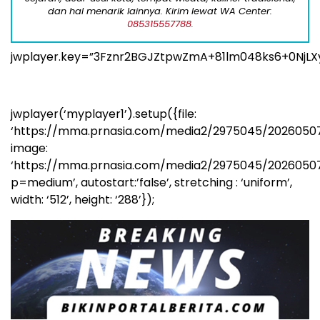
dan hal menarik lainnya. Kirim lewat WA Center:
085315557788.
jwplayer.key=”3Fznr2BGJZtpwZmA+81lm048ks6+0NjLX
jwplayer(‘myplayer1’).setup({file:
‘https://mma.prnasia.com/media2/2975045/20260507
image:
‘https://mma.prnasia.com/media2/2975045/2026050
p=medium’, autostart:’false’, stretching : ‘uniform’,
width: ‘512’, height: ‘288’});