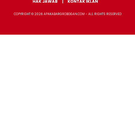
HAK JAWAB
KONTAK IKLAN
COPYRIGHT © 2026 APAKABARGROBOGAN.COM - ALL RIGHTS RESERVED