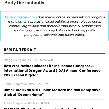
Body Die Instantly
Jasasiaranpers.com
dan media online ini mendukung program
manajemen reputasi melalui publikasi press release untuk
institusi, organisasi dan merek/brand produk. Manajemen
reputasi juga penting bagi kalangan birokrat, politisi,
pengusaha, selebriti dan tokoh publik.
BERITA TERKAIT
Minggu, 9 Agustus 2026 - 01:45 WIB
16th Worldwide Chinese Life Insurance Congress &
International Dragon Award (IDA) Annual Conference
2026 Resmi Digelar
Sabtu, 8 Agustus 2026 - 14:26 WIB
Himel Hadirkan Visi Hunian Modern melalui Kampanye
Global “Dream Home”
Sabtu, 8 Agustus 2026 - 14:19 WIB