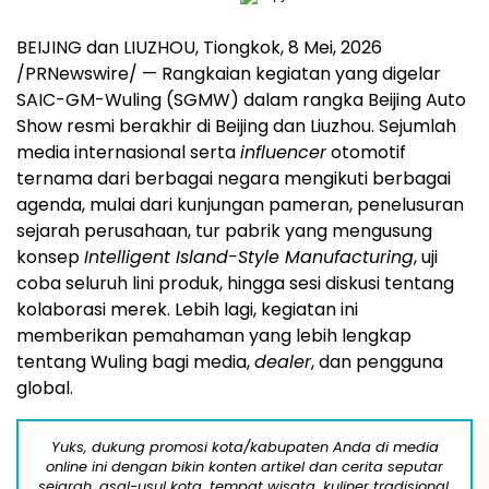
BEIJING dan LIUZHOU, Tiongkok
,
8 Mei, 2026
/PRNewswire/ — Rangkaian kegiatan yang digelar
SAIC-GM-Wuling (SGMW) dalam rangka Beijing Auto
Show resmi berakhir di Beijing dan Liuzhou. Sejumlah
media internasional serta
influencer
otomotif
ternama dari berbagai negara mengikuti berbagai
agenda, mulai dari kunjungan pameran, penelusuran
sejarah perusahaan, tur pabrik yang mengusung
konsep
Intelligent Island-Style Manufacturing
, uji
coba seluruh lini produk, hingga sesi diskusi tentang
kolaborasi merek. Lebih lagi, kegiatan ini
memberikan pemahaman yang lebih lengkap
tentang Wuling bagi media,
dealer
, dan pengguna
global.
Yuks, dukung promosi kota/kabupaten Anda di media
online ini dengan bikin konten artikel dan cerita seputar
sejarah, asal-usul kota, tempat wisata, kuliner tradisional,