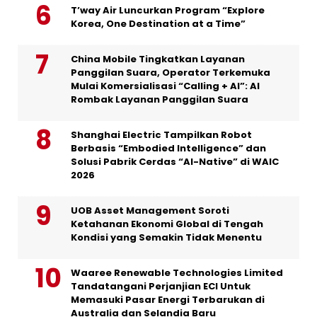
T’way Air Luncurkan Program “Explore
Korea, One Destination at a Time”
China Mobile Tingkatkan Layanan
Panggilan Suara, Operator Terkemuka
Mulai Komersialisasi “Calling + AI”: AI
Rombak Layanan Panggilan Suara
Shanghai Electric Tampilkan Robot
Berbasis “Embodied Intelligence” dan
Solusi Pabrik Cerdas “AI-Native” di WAIC
2026
UOB Asset Management Soroti
Ketahanan Ekonomi Global di Tengah
Kondisi yang Semakin Tidak Menentu
Waaree Renewable Technologies Limited
Tandatangani Perjanjian ECI Untuk
Memasuki Pasar Energi Terbarukan di
Australia dan Selandia Baru