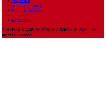
Tim Redaksi
Kode Etik Jurnalistik
Pedoman Media Siber
Hak Jawab
Kontak Iklan
Copyright © 2026 APAKABARGROBOGAN.COM - All
Rights Reserved