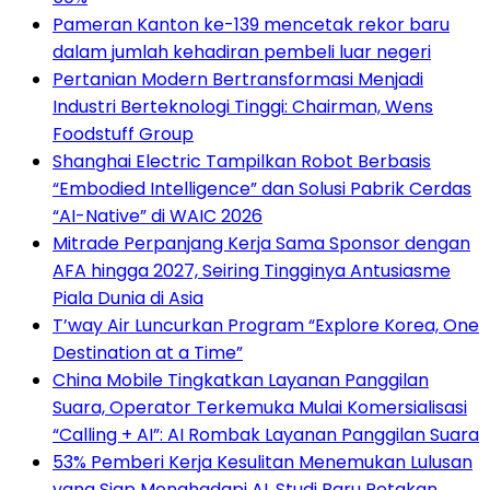
Pameran Kanton ke-139 mencetak rekor baru
dalam jumlah kehadiran pembeli luar negeri
Pertanian Modern Bertransformasi Menjadi
Industri Berteknologi Tinggi: Chairman, Wens
Foodstuff Group
Shanghai Electric Tampilkan Robot Berbasis
“Embodied Intelligence” dan Solusi Pabrik Cerdas
“AI-Native” di WAIC 2026
Mitrade Perpanjang Kerja Sama Sponsor dengan
AFA hingga 2027, Seiring Tingginya Antusiasme
Piala Dunia di Asia
T’way Air Luncurkan Program “Explore Korea, One
Destination at a Time”
China Mobile Tingkatkan Layanan Panggilan
Suara, Operator Terkemuka Mulai Komersialisasi
“Calling + AI”: AI Rombak Layanan Panggilan Suara
53% Pemberi Kerja Kesulitan Menemukan Lulusan
yang Siap Menghadapi AI. Studi Baru Petakan