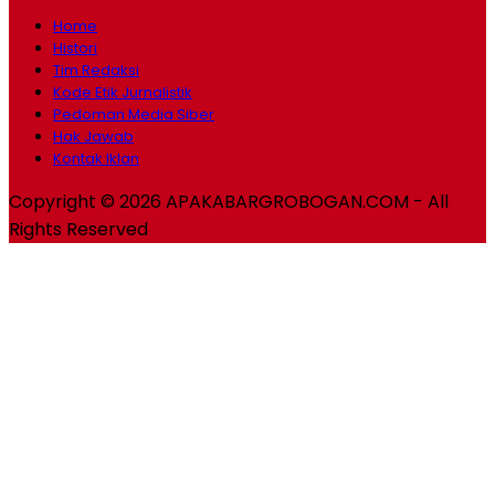
Home
Histori
Tim Redaksi
Kode Etik Jurnalistik
Pedoman Media Siber
Hak Jawab
Kontak Iklan
Copyright © 2026 APAKABARGROBOGAN.COM - All
Rights Reserved