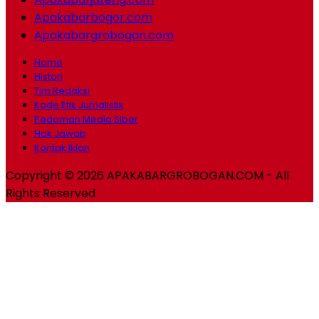
Apakabarbogor.com
Apakabargrobogan.com
Home
Histori
Tim Redaksi
Kode Etik Jurnalistik
Pedoman Media Siber
Hak Jawab
Kontak Iklan
Copyright © 2026 APAKABARGROBOGAN.COM - All
Rights Reserved