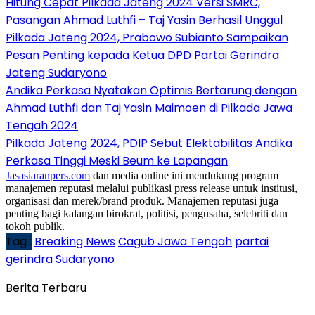
Hitung Cepat Pilkada Jateng 2024 Versi SMRC,
Pasangan Ahmad Luthfi – Taj Yasin Berhasil Unggul
Pilkada Jateng 2024, Prabowo Subianto Sampaikan
Pesan Penting kepada Ketua DPD Partai Gerindra
Jateng Sudaryono
Andika Perkasa Nyatakan Optimis Bertarung dengan
Ahmad Luthfi dan Taj Yasin Maimoen di Pilkada Jawa
Tengah 2024
Pilkada Jateng 2024, PDIP Sebut Elektabilitas Andika
Perkasa Tinggi Meski Beum ke Lapangan
Jasasiaranpers.com
dan media online ini mendukung program
manajemen reputasi melalui publikasi press release untuk institusi,
organisasi dan merek/brand produk. Manajemen reputasi juga
penting bagi kalangan birokrat, politisi, pengusaha, selebriti dan
tokoh publik.
Tag :
Breaking News
Cagub Jawa Tengah
partai
gerindra
Sudaryono
Berita Terbaru