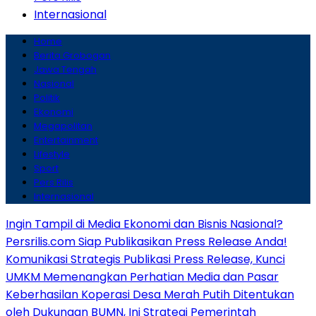
Internasional
Home
Berita Grobogan
Jawa Tengah
Nasional
Politik
Ekonomi
Megapolitan
Entertainment
Lifestyle
Sport
Pers Rilis
Internasional
Ingin Tampil di Media Ekonomi dan Bisnis Nasional?
Persrilis.com Siap Publikasikan Press Release Anda!
Komunikasi Strategis Publikasi Press Release, Kunci
UMKM Memenangkan Perhatian Media dan Pasar
Keberhasilan Koperasi Desa Merah Putih Ditentukan
oleh Dukungan BUMN, Ini Strategi Pemerintah