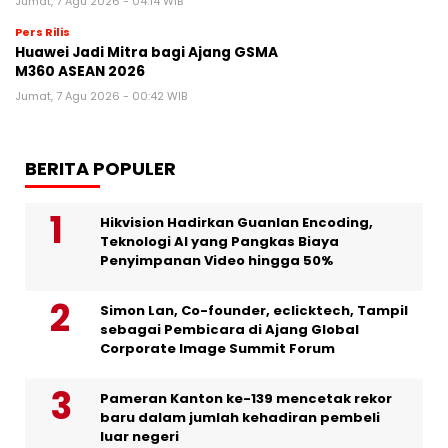
Jumat, 7 Agu 2026 - 04:14 WIB
Pers Rilis
Huawei Jadi Mitra bagi Ajang GSMA
M360 ASEAN 2026
Jumat, 7 Agu 2026 - 00:42 WIB
BERITA POPULER
Hikvision Hadirkan Guanlan Encoding,
Teknologi AI yang Pangkas Biaya
Penyimpanan Video hingga 50%
Simon Lan, Co-founder, eclicktech, Tampil
sebagai Pembicara di Ajang Global
Corporate Image Summit Forum
Pameran Kanton ke-139 mencetak rekor
baru dalam jumlah kehadiran pembeli
luar negeri