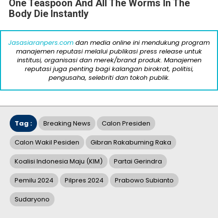
One Teaspoon And All The Worms In The
Body Die Instantly
Jasasiaranpers.com
dan media online ini mendukung program
manajemen reputasi melalui publikasi press release untuk
institusi, organisasi dan merek/brand produk. Manajemen
reputasi juga penting bagi kalangan birokrat, politisi,
pengusaha, selebriti dan tokoh publik.
Tag :
Breaking News
Calon Presiden
Calon Wakil Pesiden
Gibran Rakabuming Raka
Koalisi Indonesia Maju (KIM)
Partai Gerindra
Pemilu 2024
Pilpres 2024
Prabowo Subianto
Sudaryono