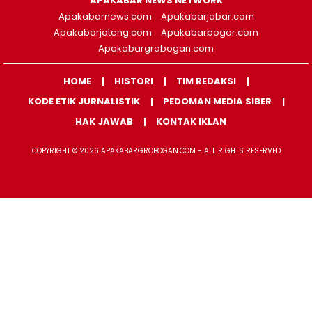
APAKABAR NEWS NETWORK
Apakabarnews.com
Apakabarjabar.com
Apakabarjateng.com
Apakabarbogor.com
Apakabargrobogan.com
HOME
HISTORI
TIM REDAKSI
KODE ETIK JURNALISTIK
PEDOMAN MEDIA SIBER
HAK JAWAB
KONTAK IKLAN
COPYRIGHT © 2026 APAKABARGROBOGAN.COM - ALL RIGHTS RESERVED