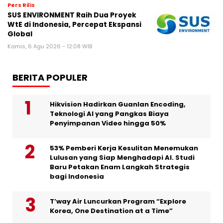
Pers Rilis
SUS ENVIRONMENT Raih Dua Proyek
WtE di Indonesia, Percepat Ekspansi
Global
Kamis, 6 Agu 2026 - 12:08 WIB
BERITA POPULER
Hikvision Hadirkan Guanlan Encoding,
Teknologi AI yang Pangkas Biaya
Penyimpanan Video hingga 50%
53% Pemberi Kerja Kesulitan Menemukan
Lulusan yang Siap Menghadapi AI. Studi
Baru Petakan Enam Langkah Strategis
bagi Indonesia
T’way Air Luncurkan Program “Explore
Korea, One Destination at a Time”