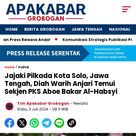
HOME
BERITA GROBOGAN
JAWA TENGAH
NASIONAL
ress Release Anda!
Komunikasi Strategis Publikasi Press Re
/
Home
Politik
Jajaki Pilkada Kota Solo, Jawa
Tengah, Diah Warih Anjari Temui
Sekjen PKS Aboe Bakar Al-Habsyi
Tim Apakabar Grobogan
- Pewarta
Rabu, 3 Juli 2024 - 08:11 WIB