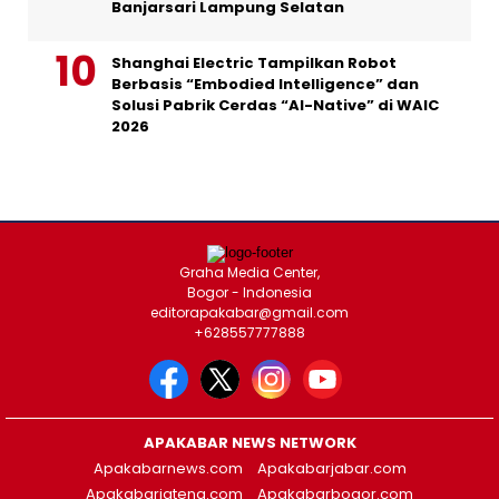
Banjarsari Lampung Selatan
Shanghai Electric Tampilkan Robot
Berbasis “Embodied Intelligence” dan
Solusi Pabrik Cerdas “AI-Native” di WAIC
2026
Graha Media Center,
Bogor - Indonesia
editorapakabar@gmail.com
+628557777888
APAKABAR NEWS NETWORK
Apakabarnews.com
Apakabarjabar.com
Apakabarjateng.com
Apakabarbogor.com