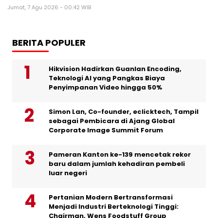
Jumat, 7 Agu 2026 - 00:42 WIB
BERITA POPULER
Hikvision Hadirkan Guanlan Encoding,
Teknologi AI yang Pangkas Biaya
Penyimpanan Video hingga 50%
Simon Lan, Co-founder, eclicktech, Tampil
sebagai Pembicara di Ajang Global
Corporate Image Summit Forum
Pameran Kanton ke-139 mencetak rekor
baru dalam jumlah kehadiran pembeli
luar negeri
Pertanian Modern Bertransformasi
Menjadi Industri Berteknologi Tinggi:
Chairman, Wens Foodstuff Group