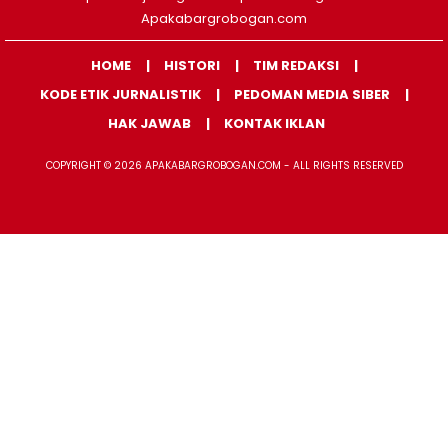
Apakabargrobogan.com
HOME
HISTORI
TIM REDAKSI
KODE ETIK JURNALISTIK
PEDOMAN MEDIA SIBER
HAK JAWAB
KONTAK IKLAN
COPYRIGHT © 2026 APAKABARGROBOGAN.COM - ALL RIGHTS RESERVED