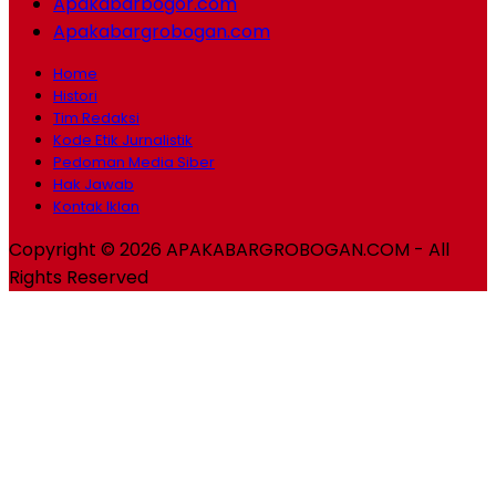
Apakabarbogor.com
Apakabargrobogan.com
Home
Histori
Tim Redaksi
Kode Etik Jurnalistik
Pedoman Media Siber
Hak Jawab
Kontak Iklan
Copyright © 2026 APAKABARGROBOGAN.COM - All
Rights Reserved