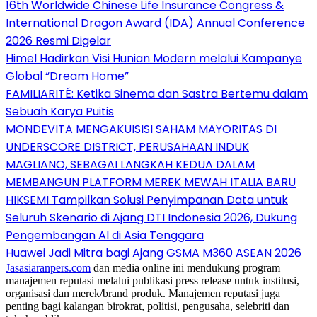
16th Worldwide Chinese Life Insurance Congress &
International Dragon Award (IDA) Annual Conference
2026 Resmi Digelar
Himel Hadirkan Visi Hunian Modern melalui Kampanye
Global “Dream Home”
FAMILIARITÉ: Ketika Sinema dan Sastra Bertemu dalam
Sebuah Karya Puitis
MONDEVITA MENGAKUISISI SAHAM MAYORITAS DI
UNDERSCORE DISTRICT, PERUSAHAAN INDUK
MAGLIANO, SEBAGAI LANGKAH KEDUA DALAM
MEMBANGUN PLATFORM MEREK MEWAH ITALIA BARU
HIKSEMI Tampilkan Solusi Penyimpanan Data untuk
Seluruh Skenario di Ajang DTI Indonesia 2026, Dukung
Pengembangan AI di Asia Tenggara
Huawei Jadi Mitra bagi Ajang GSMA M360 ASEAN 2026
Jasasiaranpers.com
dan media online ini mendukung program
manajemen reputasi melalui publikasi press release untuk institusi,
organisasi dan merek/brand produk. Manajemen reputasi juga
penting bagi kalangan birokrat, politisi, pengusaha, selebriti dan