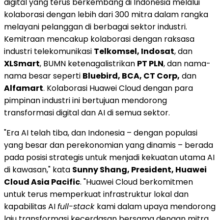
digital yang terus berkembang di Indonesia melalui
kolaborasi dengan lebih dari 300 mitra dalam rangka
melayani pelanggan di berbagai sektor industri.
Kemitraan mencakup kolaborasi dengan raksasa
industri telekomunikasi
Telkomsel, Indosat
, dan
XLSmart
, BUMN ketenagalistrikan
PT PLN
, dan nama-
nama besar seperti
Bluebird, BCA, CT Corp,
dan
Alfamart
. Kolaborasi Huawei Cloud dengan para
pimpinan industri ini bertujuan mendorong
transformasi digital dan
AI di
semua sektor.
"Era AI telah tiba, dan Indonesia – dengan populasi
yang besar dan perekonomian yang dinamis – berada
pada posisi strategis untuk menjadi kekuatan utama
AI
di
kawasan," kata
Sunny Shang, President, Huawei
Cloud Asia Pacific
. "
Huawei Cloud
berkomitmen
untuk terus memperkuat infrastruktur lokal dan
kapabilitas AI
full-stack
kami dalam upaya mendorong
laju transformasi kecerdasan bersama dengan mitra