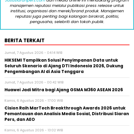
Jasasiaranpers.com
dan media online ini mendukung program
manajemen reputasi melalui publikasi press release untuk
institusi, organisasi dan merek/brand produk. Manajemen
reputasi juga penting bagi kalangan birokrat, politisi,
pengusaha, selebriti dan tokoh publik.
BERITA TERKAIT
Jumat, 7 Agustus 2026 - 04:14 WIB
HIKSEMI Tampilkan Solusi Penyimpanan Data untuk
Seluruh Skenario di Ajang DTI Indonesia 2026, Dukung
Pengembangan AI di Asia Tenggara
Jumat, 7 Agustus 2026 - 00:42 WIB
Huawei Jadi Mitra bagi Ajang GSMA M360 ASEAN 2026
Kamis, 6 Agustus 2026 - 17:00 WIB
Cision Raih MarTech Breakthrough Awards 2026 untuk
Pemantauan dan Analisis Media Sosial, Distribusi Siaran
Pers, dan AEO
Kamis, 6 Agustus 2026 - 13:02 WIB