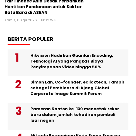
Fair Finance Asia Desak Perbankan
Hentikan Pendanaan untuk Sektor
Batu Bara di ASEAN
Kamis, 6 Agu 2026 - 13:02 WIB
BERITA POPULER
Hikvision Hadirkan Guanlan Encoding,
Teknologi AI yang Pangkas Biaya
Penyimpanan Video hingga 50%
Simon Lan, Co-founder, eclicktech, Tampil
sebagai Pembicara di Ajang Global
Corporate Image Summit Forum
Pameran Kanton ke-139 mencetak rekor
baru dalam jumlah kehadiran pembeli
luar negeri
Mitrade Perpanjang Kerja Sama Sponsor