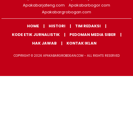
Apakabarjateng.com
Apakabarbogor.com
Apakabargrobogan.com
HOME
HISTORI
TIM REDAKSI
KODE ETIK JURNALISTIK
PEDOMAN MEDIA SIBER
HAK JAWAB
KONTAK IKLAN
COPYRIGHT © 2026 APAKABARGROBOGAN.COM - ALL RIGHTS RESERVED