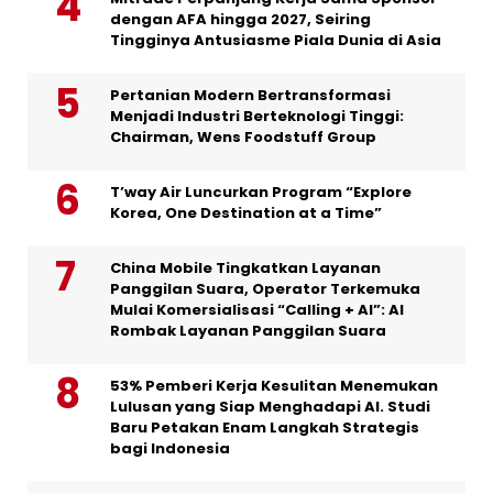
dengan AFA hingga 2027, Seiring
Tingginya Antusiasme Piala Dunia di Asia
Pertanian Modern Bertransformasi
Menjadi Industri Berteknologi Tinggi:
Chairman, Wens Foodstuff Group
T’way Air Luncurkan Program “Explore
Korea, One Destination at a Time”
China Mobile Tingkatkan Layanan
Panggilan Suara, Operator Terkemuka
Mulai Komersialisasi “Calling + AI”: AI
Rombak Layanan Panggilan Suara
53% Pemberi Kerja Kesulitan Menemukan
Lulusan yang Siap Menghadapi AI. Studi
Baru Petakan Enam Langkah Strategis
bagi Indonesia