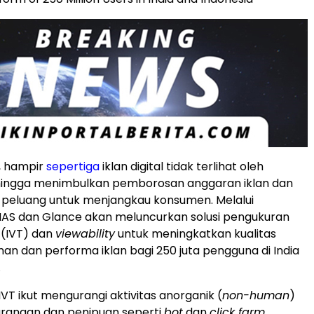
, hampir
sepertiga
iklan digital tidak terlihat oleh
ingga menimbulkan pemborosan anggaran iklan dan
peluang untuk menjangkau konsumen. Melalui
, IAS dan Glance akan meluncurkan solusi pengukuran
(IVT) dan
viewability
untuk meningkatkan kualitas
nan dan performa iklan bagi 250 juta pengguna di
India
.
IVT ikut mengurangi aktivitas anorganik (
non-human
)
urangan dan penipuan seperti
bot
dan
click farm
.