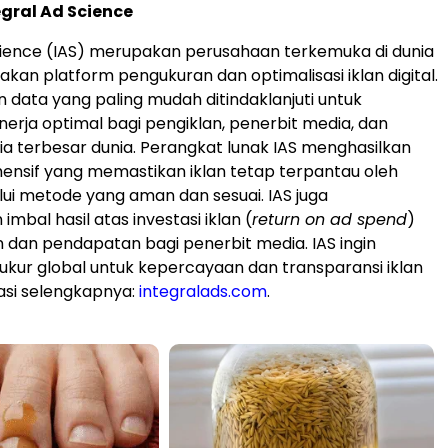
gral Ad Science
cience (IAS) merupakan perusahaan terkemuka di dunia
kan platform pengukuran dan optimalisasi iklan digital.
n data yang paling mudah ditindaklanjuti untuk
erja optimal bagi pengiklan, penerbit media, dan
a terbesar dunia. Perangkat lunak IAS menghasilkan
nsif yang memastikan iklan tetap terpantau oleh
ui metode yang aman dan sesuai. IAS juga
mbal hasil atas investasi iklan (
return on ad spend
)
n dan pendapatan bagi penerbit media. IAS ingin
 ukur global untuk kepercayaan dan transparansi iklan
masi selengkapnya:
integralads.com
.