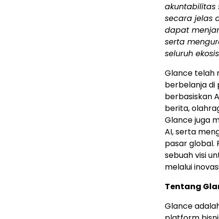
akuntabilitas
secara jelas 
dapat menjang
serta mengur
seluruh ekosi
Glance telah
berbelanja di
berbasiskan A
berita, olahra
Glance juga 
AI, serta men
pasar global.
sebuah visi 
melalui inovas
Tentang Gl
Glance adala
platform bisn