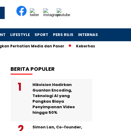
ENT
LIFESTYLE
SPORT
PERS RILIS
INTERNASIONAL
erhatian Media dan Pasar
Keberhasilan Koperasi Desa Merah
BERITA POPULER
Hikvision Hadirkan
Guanlan Encoding,
Teknologi AI yang
Pangkas Biaya
Penyimpanan Video
hingga 50%
Simon Lan, Co-founder,