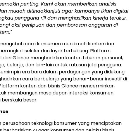
 semakin penting. Kami akan memberikan analisis
dan mudah ditindaklanjuti agar kampanye iklan digital
kau pengguna riil dan menghasilkan kinerja terukur,
angi aksi penipuan dan pemborosan anggaran di
stem."
 mengubah cara konsumen menikmati konten dan
 perangkat seluler dan layar terhubung. Platform
I dari Glance menghadirkan konten hiburan personal,
ga, belanja, dan lain-lain untuk ratusan juta pengguna.
memimpin era baru dalam perdagangan yang didukung
ghadirkan cara berbelanja yang benar-benar inovatif di
 Platform konten dan bisnis Glance mencerminkan
untuk membangun masa depan interaksi konsumen
i berskala besar.
ance
h perusahaan teknologi konsumer yang menciptakan
is berbasiskan AI agar konsumen dan pelaku bisnis