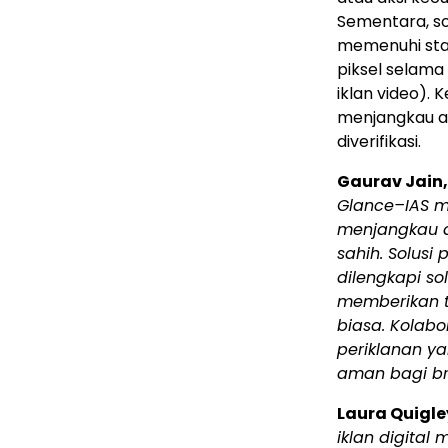
Sementara, s
memenuhi stan
piksel selama
iklan video).
menjangkau au
diverifikasi.
Gaurav Jain
Glance–IAS m
menjangkau d
sahih.
Solusi
p
dilengkapi so
memberikan t
biasa. Kolab
periklanan ya
aman bagi br
Laura Quigle
iklan digital 