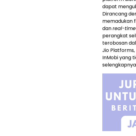
dapat mengub
Dirancang den
memadukan fi
dan
real-time
perangkat sel
terobosan dal
Jio Platforms
InMobi yang t
selengkapnya