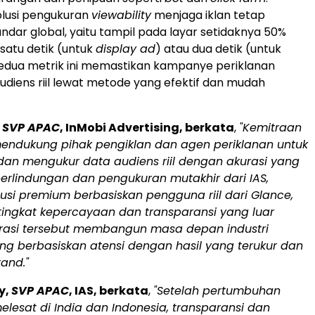
olusi pengukuran
viewability
menjaga iklan tetap
dar global, yaitu tampil pada layar setidaknya 50%
 satu detik (untuk
display ad
) atau dua detik (untuk
 Kedua metrik ini memastikan kampanye periklanan
diens riil lewat metode yang efektif dan mudah
,
SVP APAC
, InMobi Advertising, berkata
,
"Kemitraan
endukung pihak pengiklan dan agen periklanan untuk
an mengukur data audiens riil dengan akurasi yang
erlindungan dan pengukuran mutakhir dari IAS,
lusi premium berbasiskan pengguna riil dari Glance,
ingkat kepercayaan dan transparansi yang luar
orasi tersebut membangun masa depan industri
ng berbasiskan atensi dengan hasil yang terukur dan
and."
y
,
SVP APAC
, IAS, berkata
,
"Setelah pertumbuhan
melesat di
India
dan
Indonesia
, transparansi dan