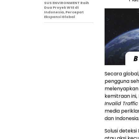
SUS ENVIRONMENT Raih
Dua Proyek WtE di
Indonesia, Percepat
Ekspansi Global
Secara global
pengguna seh
melenyapkan 
kemitraan ini
Invalid Traffic
media perikla
dan
Indonesia
Solusi
deteksi 
atau aksi kec