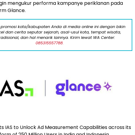
ngin mengukur performa kampanye periklanan pada
orm Glance.
 promosi kota/kabupaten Anda di media online ini dengan bikin
kel dan cerita seputar sejarah, asal-usul kota, tempat wisata,
tradisional, dan hal menarik lainnya. Kirim lewat WA Center:
085315557788.
s IAS to Unlock Ad Measurement Capabilities across its
form of 250 Million Users in India and Indonesia