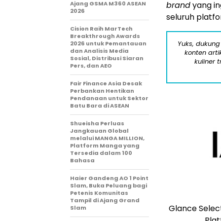
Ajang GSMA M360 ASEAN
brand
yang i
2026
seluruh platf
Cision Raih MarTech
Breakthrough Awards
Yuks, dukung
2026 untuk Pemantauan
dan Analisis Media
konten arti
Sosial, Distribusi Siaran
kuliner 
Pers, dan AEO
Fair Finance Asia Desak
Perbankan Hentikan
Pendanaan untuk Sektor
Batu Bara di ASEAN
Shueisha Perluas
Jangkauan Global
melalui MANGA MILLION,
Platform Manga yang
Tersedia dalam 100
Bahasa
Haier Gandeng AO 1 Point
Slam, Buka Peluang bagi
Petenis Komunitas
Tampil di Ajang Grand
Glance Select
Slam
Plat