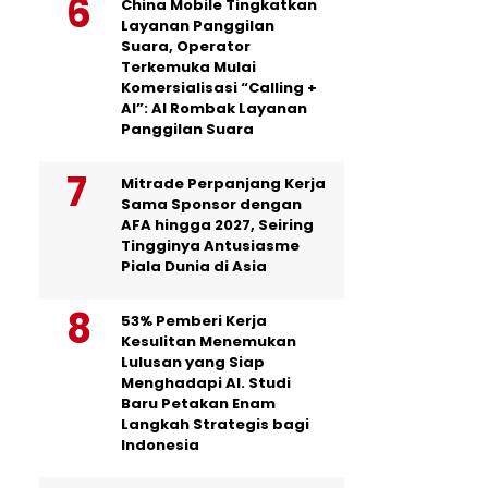
China Mobile Tingkatkan
Layanan Panggilan
Suara, Operator
Terkemuka Mulai
Komersialisasi “Calling +
AI”: AI Rombak Layanan
Panggilan Suara
Mitrade Perpanjang Kerja
Sama Sponsor dengan
AFA hingga 2027, Seiring
Tingginya Antusiasme
Piala Dunia di Asia
53% Pemberi Kerja
Kesulitan Menemukan
Lulusan yang Siap
Menghadapi AI. Studi
Baru Petakan Enam
Langkah Strategis bagi
Indonesia