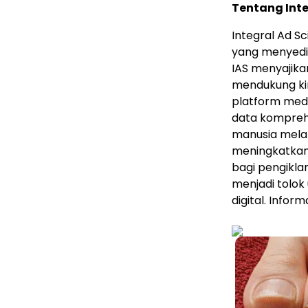
Tentang Inte
Integral Ad S
yang menyedia
IAS menyajika
mendukung kin
platform medi
data komprehe
manusia melal
meningkatkan i
bagi pengikla
menjadi tolok
digital. Infor