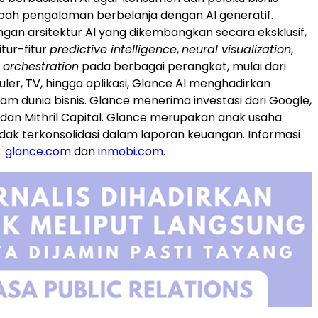
ah pengalaman berbelanja dengan AI generatif.
gan arsitektur AI yang dikembangkan secara eksklusif,
tur-fitur
predictive intelligence
,
neural visualization
,
 orchestration
pada berbagai perangkat, mulai dari
uler, TV, hingga aplikasi, Glance AI menghadirkan
am dunia bisnis. Glance menerima investasi dari Google,
, dan Mithril Capital. Glance merupakan anak usaha
idak terkonsolidasi dalam laporan keuangan. Informasi
:
glance.com
dan
inmobi.com
.