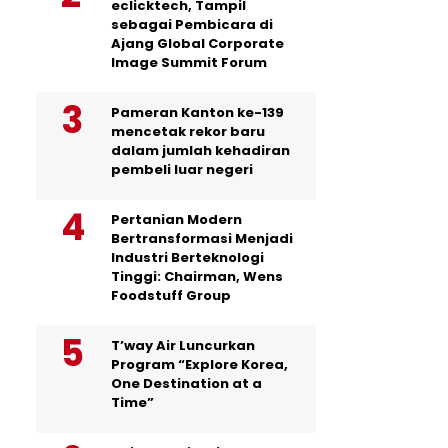
eclicktech, Tampil
sebagai Pembicara di
Ajang Global Corporate
Image Summit Forum
Pameran Kanton ke-139
mencetak rekor baru
dalam jumlah kehadiran
pembeli luar negeri
Pertanian Modern
Bertransformasi Menjadi
Industri Berteknologi
Tinggi: Chairman, Wens
Foodstuff Group
T’way Air Luncurkan
Program “Explore Korea,
One Destination at a
Time”