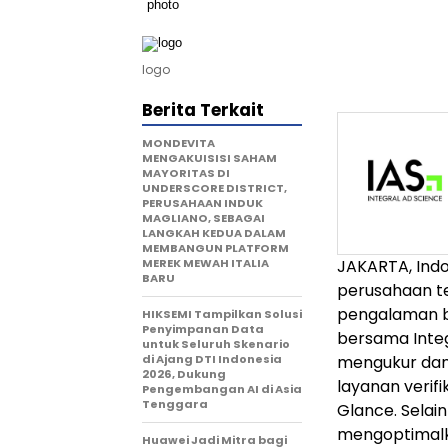
logo
Berita Terkait
MONDEVITA
MENGAKUISISI SAHAM
MAYORITAS DI
UNDERSCORE DISTRICT,
PERUSAHAAN INDUK
MAGLIANO, SEBAGAI
LANGKAH KEDUA DALAM
MEMBANGUN PLATFORM
MEREK MEWAH ITALIA
JAKARTA, Ind
BARU
perusahaan te
pengalaman b
HIKSEMI Tampilkan Solusi
Penyimpanan Data
bersama Integ
untuk Seluruh Skenario
di Ajang DTI Indonesia
mengukur dan 
2026, Dukung
layanan verifi
Pengembangan AI di Asia
Tenggara
Glance. Selain
mengoptimalka
Huawei Jadi Mitra bagi