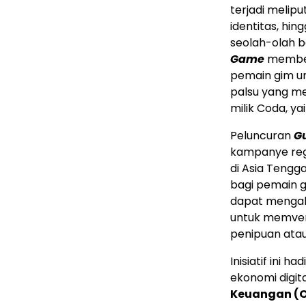
terjadi melipu
identitas, hin
seolah-olah b
Game
membek
pemain gim un
palsu yang me
milik Coda, ya
Peluncuran
G
kampanye reg
di Asia Tengg
bagi pemain g
dapat mengak
untuk memveri
penipuan ata
Inisiatif ini 
ekonomi digit
Keuangan (