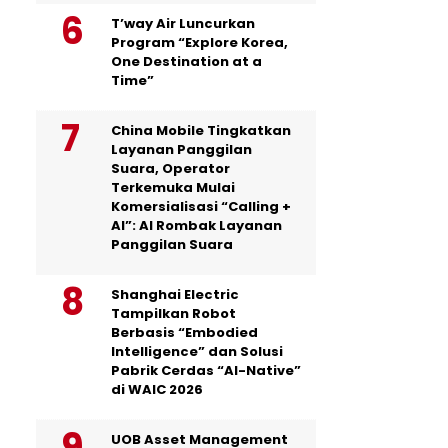
T’way Air Luncurkan
Program “Explore Korea,
One Destination at a
Time”
China Mobile Tingkatkan
Layanan Panggilan
Suara, Operator
Terkemuka Mulai
Komersialisasi “Calling +
AI”: AI Rombak Layanan
Panggilan Suara
Shanghai Electric
Tampilkan Robot
Berbasis “Embodied
Intelligence” dan Solusi
Pabrik Cerdas “AI-Native”
di WAIC 2026
UOB Asset Management