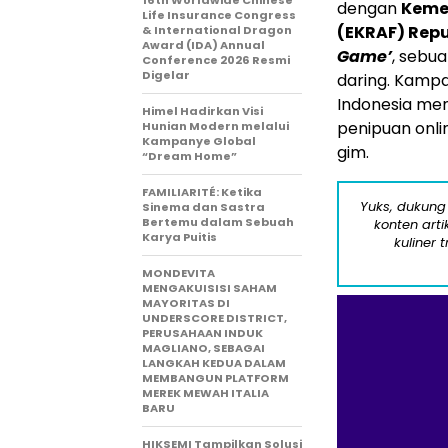
16th Worldwide Chinese
dengan
Kemen
Life Insurance Congress
(EKRAF) Repu
& International Dragon
Award (IDA) Annual
Game’
, sebu
Conference 2026 Resmi
Digelar
daring. Kamp
Indonesia me
Himel Hadirkan Visi
penipuan onlin
Hunian Modern melalui
Kampanye Global
gim.
“Dream Home”
FAMILIARITÉ: Ketika
Yuks, dukung
Sinema dan Sastra
Bertemu dalam Sebuah
konten arti
Karya Puitis
kuliner 
MONDEVITA
MENGAKUISISI SAHAM
MAYORITAS DI
UNDERSCORE DISTRICT,
PERUSAHAAN INDUK
MAGLIANO, SEBAGAI
LANGKAH KEDUA DALAM
MEMBANGUN PLATFORM
MEREK MEWAH ITALIA
BARU
HIKSEMI Tampilkan Solusi