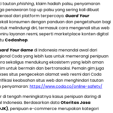
ti tautan
phishing
, klaim hadiah palsu, penyamaran
gga penawaran top up palsu yang sering kali dibuat
erasal dari platform terpercaya.
Guard Your
ali konsumen dengan panduan dan pengetahuan bagi
tuk melindungi diri, termasuk cara mengenali situs web
niru layanan resmi, seperti marketplace konten digital
itu
Codashop
.
uard Your Game
di Indonesia menandai awal dari
ional Coda yang lebih luas untuk memerangi penipuan
ara sekaligus mendukung ekosistem yang lebih aman
im untuk bermain dan bertransaksi. Pemain gim juga
ses situs pengecekan alamat web resmi dari Coda
fikasi keabsahan situs web dan menghindari tautan
u penyamaran:
https://www.coda.co/online-safety/
hadir di tengah meningkatnya kasus penipuan daring di
al Indonesia. Berdasarkan data
Otoritas Jasa
OJK)
, penipuan e-commerce merupakan kategori