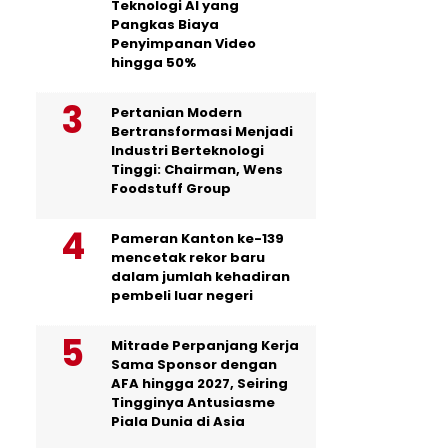
Teknologi AI yang
Pangkas Biaya
Penyimpanan Video
hingga 50%
Pertanian Modern
Bertransformasi Menjadi
Industri Berteknologi
Tinggi: Chairman, Wens
Foodstuff Group
Pameran Kanton ke-139
mencetak rekor baru
dalam jumlah kehadiran
pembeli luar negeri
Mitrade Perpanjang Kerja
Sama Sponsor dengan
AFA hingga 2027, Seiring
Tingginya Antusiasme
Piala Dunia di Asia