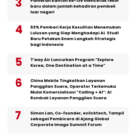
Pameran Kanton ke-139 mencetak rekor
baru dalam jumlah kehadiran pembeli
luar negeri
53% Pemberi Kerja Kesulitan Menemukan
Lulusan yang Siap Menghadapi AI. Studi
Baru Petakan Enam Langkah Strategis
bagi Indonesia
T’way Air Luncurkan Program “Explore
Korea, One Destination at a Time”
China Mobile Tingkatkan Layanan
Panggilan Suara, Operator Terkemuka
Mulai Komersialisasi “Calling + AI”: AI
Rombak Layanan Panggilan Suara
Simon Lan, Co-founder, eclicktech, Tampil
sebagai Pembicara di Ajang Global
Corporate Image Summit Forum