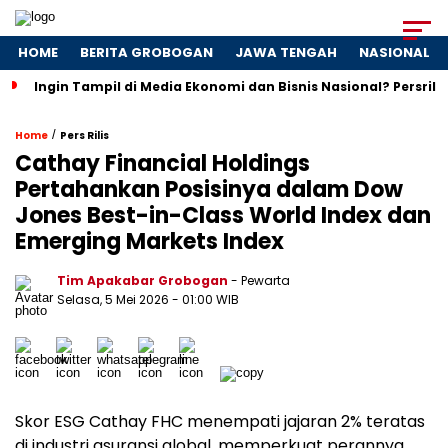
HOME
BERITA GROBOGAN
JAWA TENGAH
NASIONAL
Ingin Tampil di Media Ekonomi dan Bisnis Nasional? Persrili
/
Home
Pers Rilis
Cathay Financial Holdings
Pertahankan Posisinya dalam Dow
Jones Best-in-Class World Index dan
Emerging Markets Index
Tim Apakabar Grobogan
- Pewarta
Selasa, 5 Mei 2026 - 01:00 WIB
Skor ESG Cathay FHC menempati jajaran 2% teratas
di industri asuransi global, memperkuat perannya