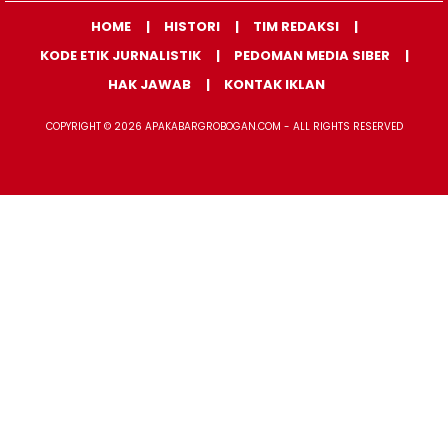
HOME
HISTORI
TIM REDAKSI
KODE ETIK JURNALISTIK
PEDOMAN MEDIA SIBER
HAK JAWAB
KONTAK IKLAN
COPYRIGHT © 2026 APAKABARGROBOGAN.COM - ALL RIGHTS RESERVED