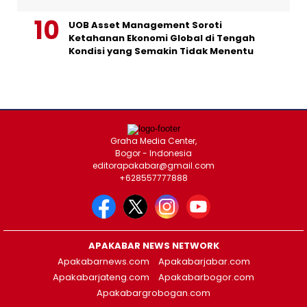
UOB Asset Management Soroti
Ketahanan Ekonomi Global di Tengah
Kondisi yang Semakin Tidak Menentu
Graha Media Center,
Bogor - Indonesia
editorapakabar@gmail.com
+628557777888
APAKABAR NEWS NETWORK
Apakabarnews.com
Apakabarjabar.com
Apakabarjateng.com
Apakabarbogor.com
Apakabargrobogan.com