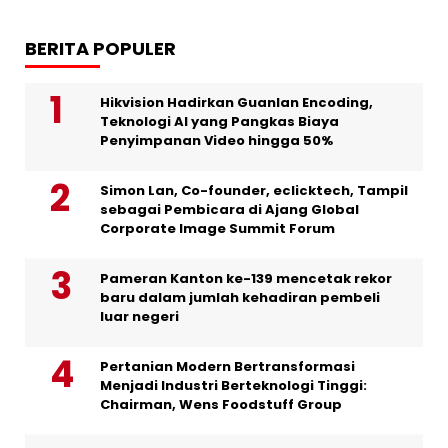
BERITA POPULER
Hikvision Hadirkan Guanlan Encoding,
Teknologi AI yang Pangkas Biaya
Penyimpanan Video hingga 50%
Simon Lan, Co-founder, eclicktech, Tampil
sebagai Pembicara di Ajang Global
Corporate Image Summit Forum
Pameran Kanton ke-139 mencetak rekor
baru dalam jumlah kehadiran pembeli
luar negeri
Pertanian Modern Bertransformasi
Menjadi Industri Berteknologi Tinggi:
Chairman, Wens Foodstuff Group