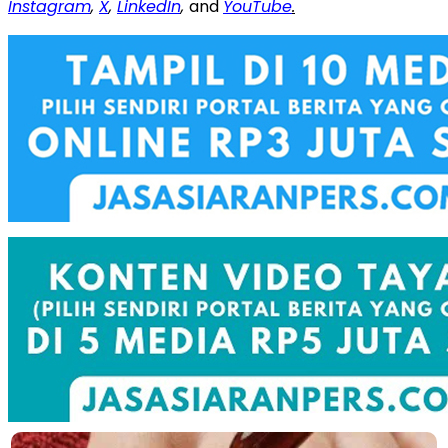
Instagram
,
X
,
LinkedIn
,
and
YouTube
.