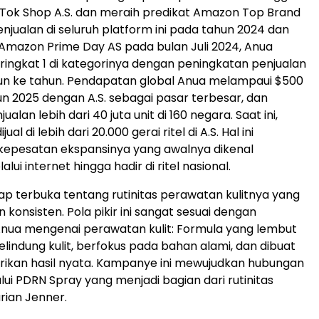
TikTok Shop A.S. dan meraih predikat Amazon Top Brand
enjualan di seluruh platform ini pada tahun 2024 dan
Amazon Prime Day AS pada bulan Juli 2024, Anua
ingkat 1 di kategorinya dengan peningkatan penjualan
un ke tahun. Pendapatan global Anua melampaui $500
un 2025 dengan A.S. sebagai pasar terbesar, dan
alan lebih dari 40 juta unit di 160 negara. Saat ini,
ual di lebih dari 20.000 gerai ritel di A.S. Hal ini
epesatan ekspansinya yang awalnya dikenal
ui internet hingga hadir di ritel nasional.
ap terbuka tentang rutinitas perawatan kulitnya yang
konsisten. Pola pikir ini sangat sesuai dengan
nua mengenai perawatan kulit: Formula yang lembut
elindung kulit, berfokus pada bahan alami, dan dibuat
ikan hasil nyata. Kampanye ini mewujudkan hubungan
lui PDRN Spray yang menjadi bagian dari rutinitas
rian Jenner.