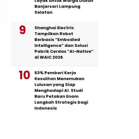
Layak untuk Warga Dusun
Banjarsari Lampung
Selatan
Shanghai Electric
Tampilkan Robot
Berbasis “Embodied
Intelligence” dan Solusi
Pabrik Cerdas “AI-Native”
di WAIC 2026
53% Pemberi Kerja
Kesulitan Menemukan
Lulusan yang Siap
Menghadapi AI. Studi
Baru Petakan Enam
Langkah Strategis bagi
Indonesia