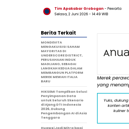
Tim Apakabar Grobogan
- Pewarta
Selasa, 2 Juni 2026 - 14:49 WIB
Berita Terkait
MONDEVITA
MENGAKUISISI SAHAM
MAYORITAS DI
UNDERSCORE DISTRICT,
PERUSAHAAN INDUK
MAGLIANO, SEBAGAI
LANGKAH KEDUA DALAM
MEMBANGUN PLATFORM
MEREK MEWAH ITALIA
Merek perawa
BARU
yang menam
HIKSEMI Tampilkan Solusi
Penyimpanan Data
Yuks, dukung
untuk Seluruh Skenario
di Ajang DTI Indonesia
konten arti
2026, Dukung
kuliner 
Pengembangan AI di Asia
Tenggara
Huawei Jadi Mitra bagi