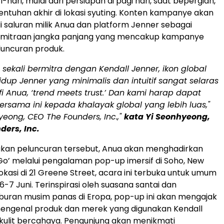
ri-hari, mulai dari persiapan di pagi hari, saat bepergian,
entuhan akhir di lokasi syuting. Konten kampanye akan
i saluran milik Anua dan platform Jenner sebagai
kemitraan jangka panjang yang mencakup kampanye
luncuran produk.
sekali bermitra dengan Kendall Jenner, ikon global
hidup Jenner yang minimalis dan intuitif sangat selaras
fi Anua, ‘trend meets trust.’ Dan kami harap dapat
bersama ini kepada khalayak global yang lebih luas,"
yeong, CEO The Founders, Inc.,"
kata Yi Seonhyeong,
ders, Inc.
kan peluncuran tersebut, Anua akan menghadirkan
o’ melalui pengalaman pop-up imersif di Soho, New
lokasi di 21 Greene Street, acara ini terbuka untuk umum
-7 Juni. Terinspirasi oleh suasana santai dan
buran musim panas di Eropa, pop-up ini akan mengajak
engenal produk dan merek yang digunakan Kendall
 kulit bercahaya. Pengunjung akan menikmati