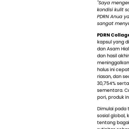
"Saya mengen
kondisi kulit
PDRN Anua ya
sangat meny
PDRN Collage
kapsul yang 
dan Asam Hia
dan hasil akh
meninggalkan 
halus ini cepa
riasan, dan se
30,754% sert
sementara. Co
pori, produk i
Dimulai pada t
sosial globa
tentang baga