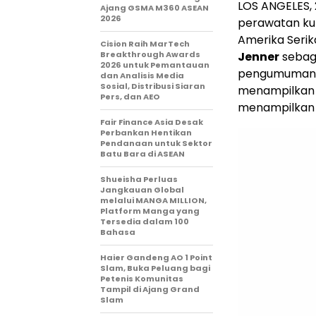
LOS ANGELES
,
Ajang GSMA M360 ASEAN
2026
perawatan kul
Amerika Seri
Cision Raih MarTech
Breakthrough Awards
Jenner
sebag
2026 untuk Pemantauan
pengumuman i
dan Analisis Media
Sosial, Distribusi Siaran
menampilka
Pers, dan AEO
menampilkan 
Fair Finance Asia Desak
Perbankan Hentikan
Pendanaan untuk Sektor
Batu Bara di ASEAN
Shueisha Perluas
Jangkauan Global
melalui MANGA MILLION,
Platform Manga yang
Tersedia dalam 100
Bahasa
Haier Gandeng AO 1 Point
Slam, Buka Peluang bagi
Petenis Komunitas
Tampil di Ajang Grand
Slam