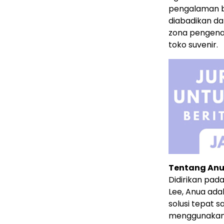
pengalaman be
diabadikan d
zona pengenal
toko suvenir.
Tentang Anu
Didirikan pad
Lee, Anua ada
solusi tepat s
menggunakan b