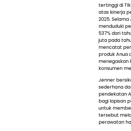
tertinggi di 
atas kinerja p
2025. Selama 
menduduki per
537% dari tah
juta pada tah
mencatat penju
produk Anua dij
menegaskan k
konsumen melal
Jenner bersik
sederhana dan 
pendekatan A
bagi lapisan p
untuk member
tersebut mela
perawatan ha