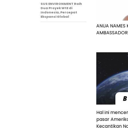
SUS ENVIRONMENT Raih
Dua Proyek WtE di
Indonesia, Percepat
Ekspansi Global
ANUA NAMES K
AMBASSADOR
Hal ini mence
pasar Amerika
Kecantikan No