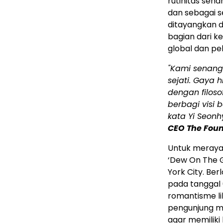
rutinitas seha
dan sebagai s
ditayangkan d
bagian dari 
global dan pe
"Kami senang 
sejati. Gaya 
dengan filoso
berbagi visi 
kata Yi Seonh
CEO The Foun
Untuk meraya
‘Dew On The G
York City. Ber
pada tanggal 6
romantisme li
pengunjung m
agar memiliki