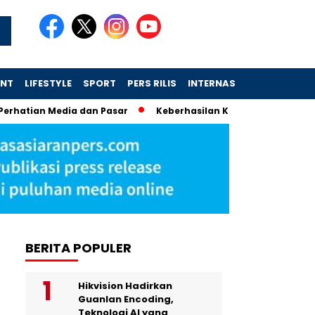
ENT
LIFESTYLE
SPORT
PERS RILIS
INTERNASIONAL
an Media dan Pasar
Keberhasilan Koperasi Desa Merah Putih
BERITA POPULER
Hikvision Hadirkan
Guanlan Encoding,
Teknologi AI yang