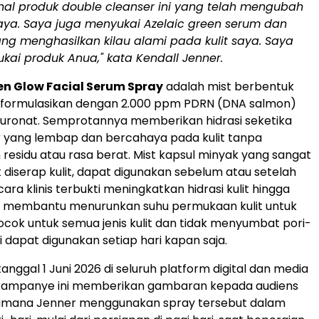
al produk double cleanser ini yang telah mengubah
 saya. Saya juga menyukai Azelaic green serum dan
ng menghasilkan kilau alami pada kulit saya. Saya
ukai
produk Anua,"
kata Kendall Jenner.
n Glow Facial Serum Spray
adalah mist berbentuk
diformulasikan dengan 2.000 ppm PDRN (DNA salmon)
luronat. Semprotannya memberikan hidrasi seketika
ir yang lembap dan bercahaya pada kulit tanpa
residu atau rasa berat. Mist kapsul minyak yang sangat
t diserap kulit, dapat digunakan sebelum atau setelah
cara klinis terbukti meningkatkan hidrasi kulit hingga
a membantu menurunkan suhu permukaan kulit untuk
cok untuk semua jenis kulit dan tidak menyumbat pori-
ni dapat digunakan setiap hari kapan saja.
anggal 1 Juni 2026 di seluruh platform digital dan media
l, kampanye ini memberikan gambaran kepada audiens
imana Jenner menggunakan spray tersebut dalam