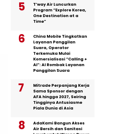
T’way Air Luncurkan
Program “Explore Korea,
One Destination at a
Time”
China Mobile Tingkatkan
Layanan Panggilan
Suara, Operator
Terkemuka Mulai
Komersialisasi “Calling +
AI”: AI Rombak Layanan
Panggilan Suara
Mitrade Perpanjang Kerja
Sama Sponsor dengan
AFA hingga 2027, Seiring
Tingginya Antusiasme
Piala Dunia di Asia
AdaKami Bangun Akses
Air Bersih dan Sanitasi