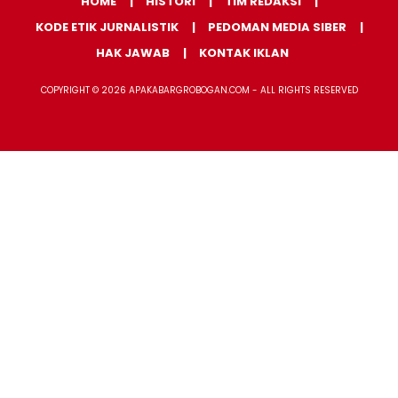
HOME
HISTORI
TIM REDAKSI
KODE ETIK JURNALISTIK
PEDOMAN MEDIA SIBER
HAK JAWAB
KONTAK IKLAN
COPYRIGHT © 2026 APAKABARGROBOGAN.COM - ALL RIGHTS RESERVED