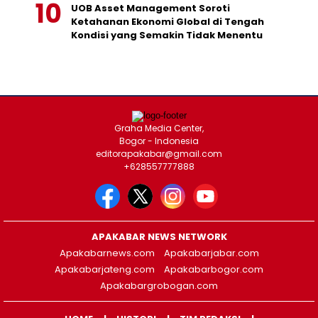
UOB Asset Management Soroti
Ketahanan Ekonomi Global di Tengah
Kondisi yang Semakin Tidak Menentu
Graha Media Center,
Bogor - Indonesia
editorapakabar@gmail.com
+628557777888
APAKABAR NEWS NETWORK
Apakabarnews.com
Apakabarjabar.com
Apakabarjateng.com
Apakabarbogor.com
Apakabargrobogan.com