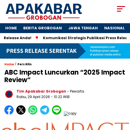
HOME
BERITA GROBOGAN
JAWA TENGAH
NASIONAL
ase Anda!
Komunikasi Strategis Publikasi Press Release, K
/
Home
Pers Rilis
ABC Impact Luncurkan “2025 Impact
Review”
Tim Apakabar Grobogan
- Pewarta
Rabu, 29 April 2026 - 10:22 WIB