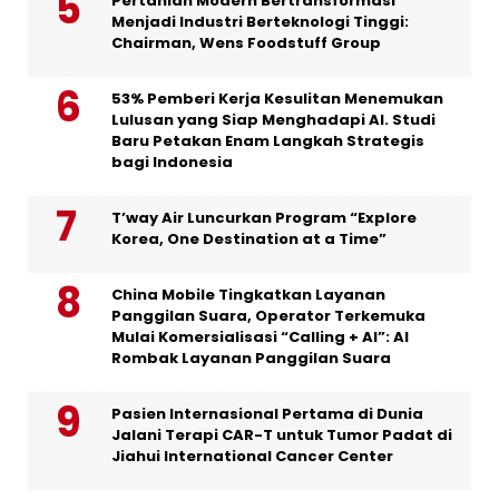
Pertanian Modern Bertransformasi
Menjadi Industri Berteknologi Tinggi:
Chairman, Wens Foodstuff Group
53% Pemberi Kerja Kesulitan Menemukan
Lulusan yang Siap Menghadapi AI. Studi
Baru Petakan Enam Langkah Strategis
bagi Indonesia
T’way Air Luncurkan Program “Explore
Korea, One Destination at a Time”
China Mobile Tingkatkan Layanan
Panggilan Suara, Operator Terkemuka
Mulai Komersialisasi “Calling + AI”: AI
Rombak Layanan Panggilan Suara
Pasien Internasional Pertama di Dunia
Jalani Terapi CAR-T untuk Tumor Padat di
Jiahui International Cancer Center